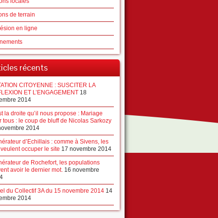
ons locales
ons de terrain
ésion en ligne
nements
ticles récents
ATION CITOYENNE : SUSCITER LA
LEXION ET L’ENGAGEMENT
18
embre 2014
t la droite qu’il nous propose : Mariage
 tous : le coup de bluff de Nicolas Sarkozy
novembre 2014
nérateur d’Echillais : comme à Sivens, les
 veulent occuper le site
17 novembre 2014
nérateur de Rochefort, les populations
ent avoir le dernier mot.
16 novembre
4
el du Collectif 3A du 15 novembre 2014
14
embre 2014