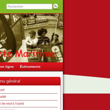
en ligne
Événements
nu général
ueil
alité
 de neuf à l’ouest