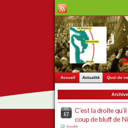
Accueil
Actualité
Quoi de ne
Archive
C’est la droite qu’
NOV
17
coup de bluff de N
Actualité