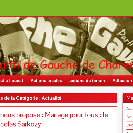
uf à l’ouest
Actions locales
actions de terrain
Adhésion 
Me
s de la Catégorie :
Actualité
Acc
il nous propose : Mariage pour tous : le
Actu
icolas Sarkozy
Quoi