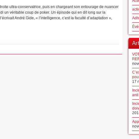
Acti
droite ultra-conservatrice, puis en chargeant son entourage de nuancer
acti
di un véritable coup de poker. Un épisode qui en dit long sur la
écrivait André Gide, « l’intelligence, c’est la faculté d’adaptation »,
Adh
Évé
Ar
VOT
REF
nov
C’es
pour
17 
Inci
anti
Inci
doiv
201
App
nov